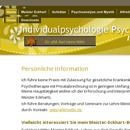
Dr. phil. Karl Heinz Witte
Persönliche Information 
Ich führe keine Praxis mit Zulassung für gesetzliche Kranke
Psychotherapie mit Privatabrechnung ist in geringem Umfang 
Meine Haupttätigkeit widme ich der Erforschung und Interpre
Meister Eckharts.
Ich führe Beratungen, Vorträge und Seminare zur Lehre Meist
durch. Kontakt: 
 witte(at)khwitte.de
.
Vielleicht interessiert Sie mein Meister-Eckhart-
Karl Heinz Witte: Meister Eckhart - Leben aus dem Grunde de